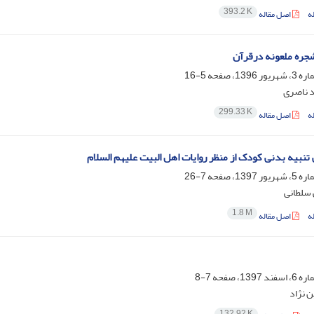
393.2 K
ه
اصل مقاله
جره ملعونه درقرآن
5-16
 ناصری
299.33 K
ه
اصل مقاله
 تنبیه بدنی کودک از منظر روایات اهل البیت علیهم السلام
7-26
سلطانی
1.8 M
ه
اصل مقاله
7-8
 نژاد
132.92 K