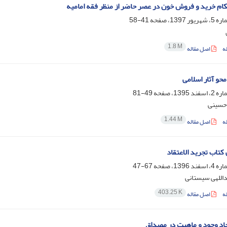
ام خرید و فروش خون در عصر حاضر از منظر فقه امامیه
41-58
1.8 M
ه
اصل مقاله
حو آثار اسلامی
49-81
حسینی
1.44 M
ه
اصل مقاله
کتاب تجرید الاعتقاد
67-47
داللهی سیستانی
403.25 K
ه
اصل مقاله
اد وجود و ماهیت در مصداق