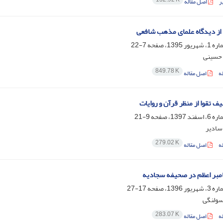
ر
اصل مقاله
 از دیدگاه علمای مذهب شافعی
7-22
 حسینی
849.78 K
ه
اصل مقاله
یف تقوا از منظر قرآن و روایات
9-21
سادیر
279.02 K
ه
اصل مقاله
مبر اعظم در صحیفه سجادیه
17-27
سولنگی
283.07 K
ه
اصل مقاله