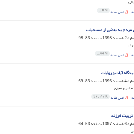
یعی
1.8 M
ه
اصل مقاله
 مردم به بعضی از مستحبات
83-98
ری
1.44 M
ه
اصل مقاله
دگاه آیات و روایات
83-69
 عباس رضوی
373.47 K
ه
اصل مقاله
تربیت فرزتد
53-64
ی