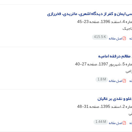
سی ایمان و کفر از دیدگاه اشعری، ماتریدی، فخررازی
23-45
تاجیک
415.5 K
ه
اصل مقاله
مظالم درفقه امامیه
27-40
امی
1.8 M
ه
اصل مقاله
لو و نقدی بر غالیان
31-48
ی
1.44 M
ه
اصل مقاله