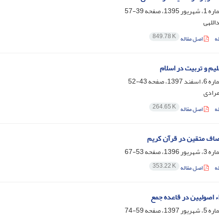
39-57
اللهی
849.78 K
ه
اصل مقاله
یم و تربیت در اسلام
43-52
مرادی
264.65 K
ه
اصل مقاله
صاف متقین در قرآن کریم
53-67
353.22 K
ه
اصل مقاله
ء اصولیین در قاعده جمع
59-74