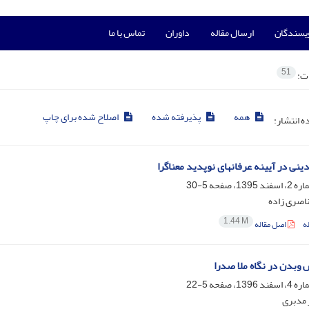
ویسندگان
ارسال مقاله
داوران
تماس با ما
51
ات:
همه
پذیرفته شده
اصلاح شده برای چاپ
ده انتشار:
دینی در آیینه عرفانهای نوپدید معناگرا
5-30
اصری زاده
1.44 M
ه
اصل مقاله
 وبدن در نگاه ملا صدرا
5-22
 مدبری