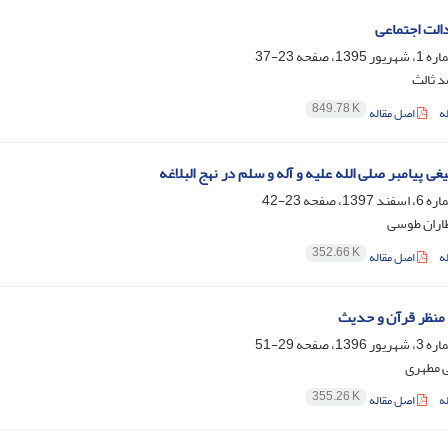
دالت اجتماعی
23-37
د ثالث
849.78 K
ه
اصل مقاله
ی پیامبر صلی الله علیه و آله و سلم در نهج البلاغه
23-42
طاران طوسی
352.66 K
ه
اصل مقاله
منظر قرآن و حدیث
29-51
 مطهری
355.26 K
ه
اصل مقاله