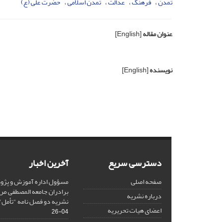
تمدن
فرهنگ
عدالت
تمدن اسلامی
حضرت علی (ع)
عنوان مقاله
[English]
نویسنده
[English]
دسترسی سریع
آخرین اخبار
صفحه اصلی
مسؤول اداره آموزش و پژ
برادران جامعه المصطفی 
درباره نشریه
نشریه دو فصل نامه "تأمل"
اعضای هیات تحریریه
04-26