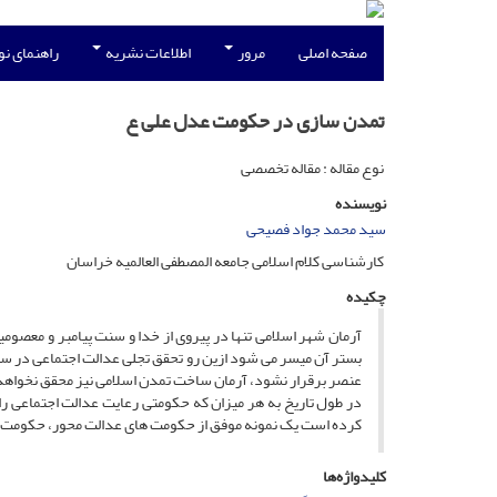
صفحه اصلی
مرور
اطلاعات نشریه
راهنمای ن
تمدن سازی در حکومت عدل علی ع
نوع مقاله : مقاله تخصصی
نویسنده
سید محمد جواد فصیحی
کارشناسی کلام اسلامی جامعه المصطفی العالمیه خراسان
چکیده
آرمان شهر اسلامی تنها در پیروی از خدا و سنت پیامبر و معصومین
بستر آن میسر می شود ازین رو تحقق تجلی عدالت اجتماعی در ساخ
عنصر برقرار نشود، آرمان ساخت تمدن اسلامی نیز محقق نخواه
در طول تاریخ به هر میزان که حکومتی رعایت عدالت اجتماعی را
کرده است یک نمونه موفق از حکومت های عدالت محور، حکومت ح
کلیدواژه‌ها