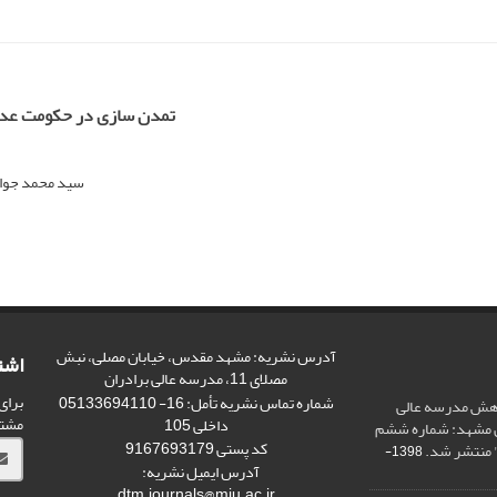
تمدن سازی در حکومت عد
سید محمد جوا
آدرس نشریه: مشهد مقدس، خیابان مصلی، نبش
اشت
مصلای 11، مدرسه عالی برادران
برای
شماره تماس نشریه تأمل: 16- 05133694110
وهش مدرسه عالی
مشت
داخلی 105
ص مشهد: شماره ششم
کد پستی 9167693179
 منتشر شد.
1398-
آدرس ایمیل نشریه:
dtm.journals@miu.ac.ir