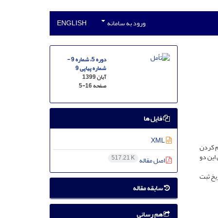
ورود به سامانه
ENGLISH
دوره 5، شماره 9 -
شماره پیاپی 9
آبان 1399
صفحه
5-16
فایل ها
XML
هم کردن
این دو
517.21 K
اصل مقاله
یخ ثبت
سابقه مقاله
هم رسانی