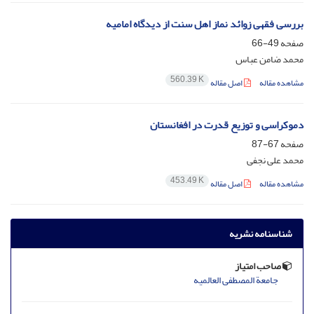
بررسی فقهی زوائد نماز اهل سنت از دیدگاه امامیه
صفحه
49-66
محمد ضامن عباس
560.39 K
مشاهده مقاله
اصل مقاله
دموکراسی و توزیع قدرت در افغانستان
صفحه
67-87
محمد علی نجفی
453.49 K
مشاهده مقاله
اصل مقاله
شناسنامه نشریه
صاحب امتیاز
جامعة المصطفی العالمیه