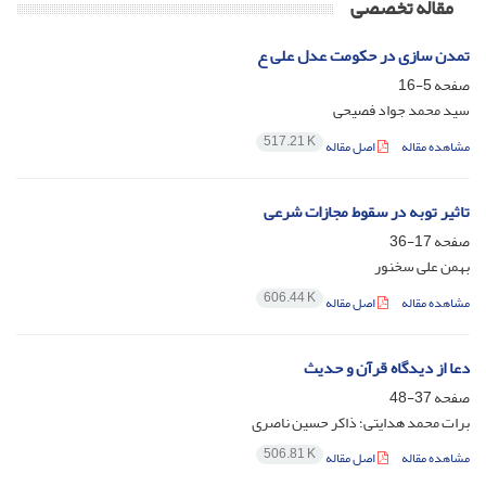
مقاله تخصصی
تمدن سازی در حکومت عدل علی ع
صفحه
5-16
سید محمد جواد فصیحی
517.21 K
مشاهده مقاله
اصل مقاله
تاثیر توبه در سقوط مجازات شرعی
صفحه
17-36
بهمن علی سخنور
606.44 K
مشاهده مقاله
اصل مقاله
دعا از دیدگاه قرآن و حدیث
صفحه
37-48
برات محمد هدایتی؛ ذاکر حسین ناصری
506.81 K
مشاهده مقاله
اصل مقاله