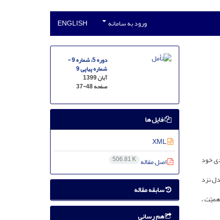
ورود به سامانه
ENGLISH
دوره 5، شماره 9 -
شماره پیاپی 9
آبان 1399
صفحه
37-48
فایل ها
XML
دی خود
506.81 K
اصل مقاله
دل نزد
سابقه مقاله
میّت ،
هم رسانی