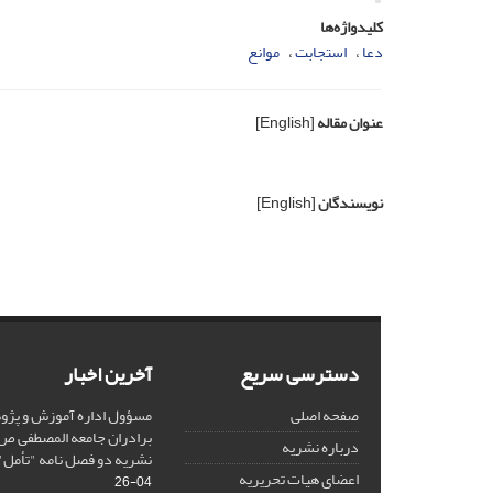
کلیدواژه‌ها
دعا
استجابت
موانع
عنوان مقاله
[English]
نویسندگان
[English]
دسترسی سریع
آخرین اخبار
صفحه اصلی
مسؤول اداره آموزش و پژ
برادران جامعه المصطفی 
درباره نشریه
نشریه دو فصل نامه "تأمل"
اعضای هیات تحریریه
04-26