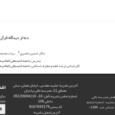
دعا از دیدگاه قرآ
2
ذاکر حسین ناصری
برات محمد
مدرس جامعه المصطفی العالمیه
کارشناس ارشد فقه و معارف اسلامی جامعه المصطفی العالمیه
آدرس نشریه: مشهد مقدس، خیابان مصلی، نبش
اشت
مصلای 11، مدرسه عالی برادران
برای
شماره تماس نشریه تأمل: 16- 05133694110
وهش مدرسه عالی
مشت
داخلی 105
ص مشهد: شماره ششم
کد پستی 9167693179
 منتشر شد.
1398-
آدرس ایمیل نشریه: