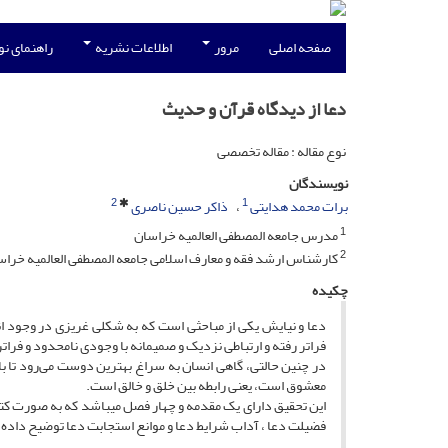
صفحه اصلی
مرور
اطلاعات نشریه
راهنمای ن
دعا از دیدگاه قرآن و حدیث
نوع مقاله : مقاله تخصصی
نویسندگان
2
1
برات محمد هدایتی
ذاکر حسین ناصری
1
مدرس جامعه المصطفی العالمیه خراسان
2
کارشناس ارشد فقه و معارف اسلامی جامعه المصطفی العالمیه خراس
چکیده
دعا و نیایش یکی از مباحثی است که به شکلی غریزی در وجود ا
فراتر رفته و ارتباطی نزدیک و صمیمانه با وجودی نامحدود و فراتر ا
در چنین حالتى، گاهى انسان به سراغ بهترین دوست مى‌رود تا با 
معشوق است، یعنی رابطه بین خلق و خالق است.
این تحقیق دارای یک مقدمه و چهار فصل میباشد که به صورت کتاب
فضیلت دعا ، آداب شرایط دعا و موانع استجابت دعا توضیح داد